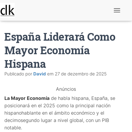
A
l
t
e
España Liderará Como
r
n
a
Mayor Economía
r
n
Hispana
a
v
e
Publicado por
David
em
27 de dezembro de 2025
g
a
ç
Anúncios
ã
o
La Mayor Economía
de habla hispana, España, se
posicionará en el 2025 como la principal nación
hispanohablante en el ámbito económico y el
decimosegundo lugar a nivel global, con un PIB
notable.