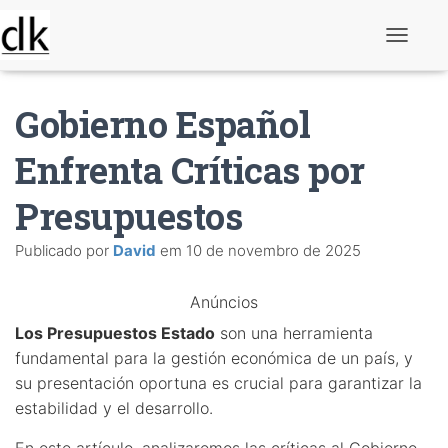
A
l
t
e
Gobierno Español
r
n
a
Enfrenta Críticas por
r
n
Presupuestos
a
v
e
Publicado por
David
em
10 de novembro de 2025
g
a
ç
Anúncios
ã
o
Los Presupuestos Estado
son una herramienta
fundamental para la gestión económica de un país, y
su presentación oportuna es crucial para garantizar la
estabilidad y el desarrollo.
En este artículo, analizaremos las críticas al Gobierno