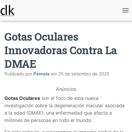
A
l
t
e
Gotas Oculares
r
n
a
Innovadoras Contra La
r
n
DMAE
a
v
e
Publicado por
Pamela
em
25 de setembro de 2025
g
a
ç
Anúncios
ã
o
Gotas Oculares
son el foco de esta nueva
investigación sobre la degeneración macular asociada
a la edad (DMAE), una enfermedad que afecta a
millones de personas en todo el mundo.
En este artículo, exploraremos el impacto global de la