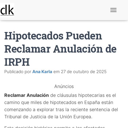
A
l
t
e
Hipotecados Pueden
r
n
a
Reclamar Anulación de
r
n
IRPH
a
v
e
Publicado por
Ana Karla
em
27 de outubro de 2025
g
a
ç
Anúncios
ã
o
Reclamar Anulación
de cláusulas hipotecarias es el
camino que miles de hipotecados en España están
comenzando a explorar tras la reciente sentencia del
Tribunal de Justicia de la Unión Europea.
Esta decisión histórica permite a los afectados