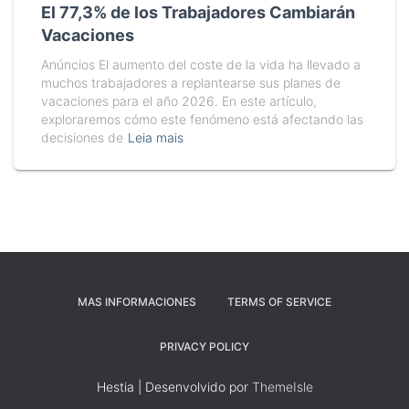
El 77,3% de los Trabajadores Cambiarán
Vacaciones
Anúncios El aumento del coste de la vida ha llevado a
muchos trabajadores a replantearse sus planes de
vacaciones para el año 2026. En este artículo,
exploraremos cómo este fenómeno está afectando las
decisiones de
Leia mais
MAS INFORMACIONES
TERMS OF SERVICE
PRIVACY POLICY
Hestia | Desenvolvido por
ThemeIsle