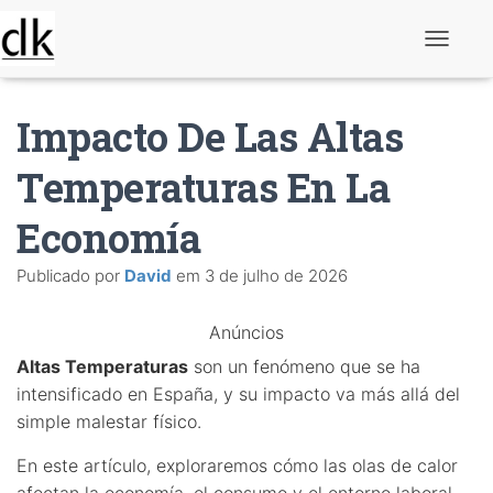
A
l
t
e
Impacto De Las Altas
r
n
a
Temperaturas En La
r
n
Economía
a
v
e
Publicado por
David
em
3 de julho de 2026
g
a
ç
Anúncios
ã
o
Altas Temperaturas
son un fenómeno que se ha
intensificado en España, y su impacto va más allá del
simple malestar físico.
En este artículo, exploraremos cómo las olas de calor
afectan la economía, el consumo y el entorno laboral,