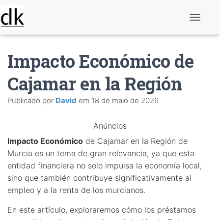
A
l
t
e
Impacto Económico de
r
n
a
Cajamar en la Región
r
n
Publicado por
David
em
18 de maio de 2026
a
v
e
Anúncios
g
a
Impacto Económico
de Cajamar en la Región de
ç
ã
Murcia es un tema de gran relevancia, ya que esta
o
entidad financiera no solo impulsa la economía local,
sino que también contribuye significativamente al
empleo y a la renta de los murcianos.
En este artículo, exploraremos cómo los préstamos