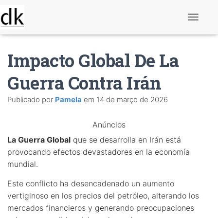
A
l
t
e
Impacto Global De La
r
n
a
Guerra Contra Irán
r
n
Publicado por
Pamela
em
14 de março de 2026
a
v
e
Anúncios
g
a
La Guerra Global
que se desarrolla en Irán está
ç
ã
provocando efectos devastadores en la economía
o
mundial.
Este conflicto ha desencadenado un aumento
vertiginoso en los precios del petróleo, alterando los
mercados financieros y generando preocupaciones