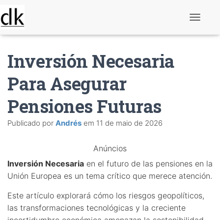
A
l
t
e
Inversión Necesaria
r
n
a
Para Asegurar
r
n
Pensiones Futuras
a
v
e
Publicado por
Andrés
em
11 de maio de 2026
g
a
ç
Anúncios
ã
o
Inversión Necesaria
en el futuro de las pensiones en la
Unión Europea es un tema crítico que merece atención.
Este artículo explorará cómo los riesgos geopolíticos,
las transformaciones tecnológicas y la creciente
incertidumbre económica amenazan la sostenibilidad