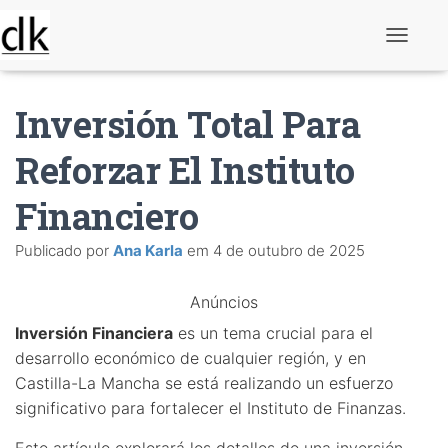
A
l
t
e
Inversión Total Para
r
n
a
Reforzar El Instituto
r
n
Financiero
a
v
e
Publicado por
Ana Karla
em
4 de outubro de 2025
g
a
ç
Anúncios
ã
o
Inversión Financiera
es un tema crucial para el
desarrollo económico de cualquier región, y en
Castilla-La Mancha se está realizando un esfuerzo
significativo para fortalecer el Instituto de Finanzas.
Este artículo explorará los detalles de una inversión