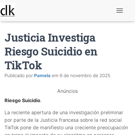
A
l
t
e
Justicia Investiga
r
n
a
Riesgo Suicidio en
r
n
TikTok
a
v
e
Publicado por
Pamela
em
6 de novembro de 2025
g
a
ç
Anúncios
ã
o
Riesgo Suicidio
.
La reciente apertura de una investigación preliminar
por parte de la Justicia francesa sobre la red social
TikTok pone de manifiesto una creciente preocupación
en torno al impacto de su algoritmo en personas