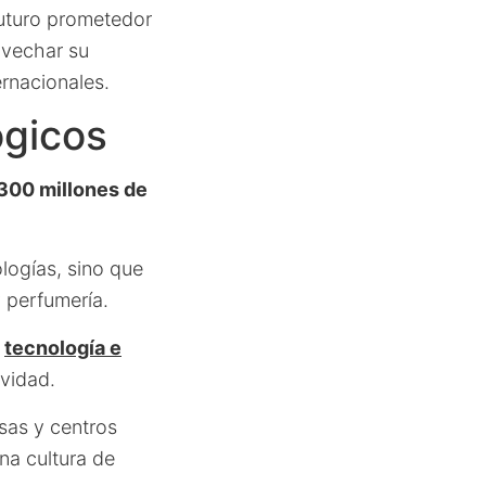
futuro prometedor
ovechar su
rnacionales.
ógicos
.300 millones de
logías, sino que
 perfumería.
a
tecnología e
ividad.
sas y centros
na cultura de