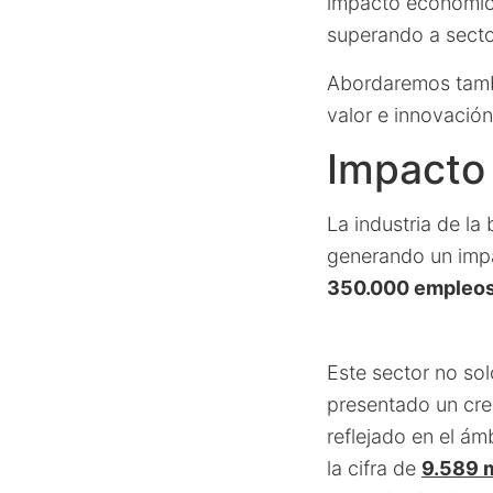
impacto económic
superando a secto
Abordaremos tambi
valor e innovación
Impacto
La industria de l
generando un im
350.000 empleo
Este sector no sol
presentado un cre
reflejado en el ám
la cifra de
9.589 m