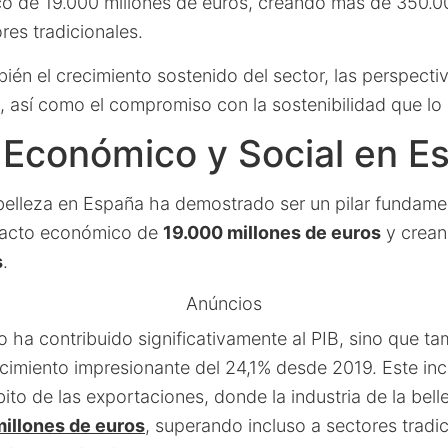
o de 19.000 millones de euros, creando más de 350.0
res tradicionales.
én el crecimiento sostenido del sector, las perspecti
, así como el compromiso con la sostenibilidad que lo 
 Económico y Social en E
a belleza en España ha demostrado ser un pilar fundame
pacto económico de
19.000 millones de euros
y crean
s
.
Anúncios
o ha contribuido significativamente al PIB, sino que t
cimiento impresionante del 24,1% desde 2019. Este in
bito de las exportaciones, donde la industria de la bel
illones de euros
, superando incluso a sectores tradi