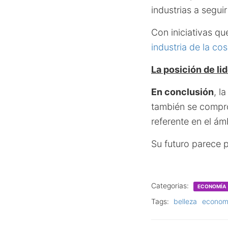
industrias a seguir
Con iniciativas q
industria de la c
La posición de li
En conclusión
, l
también se compro
referente en el ám
Su futuro parece 
Categorias:
ECONOMÍA
Tags:
belleza
econom