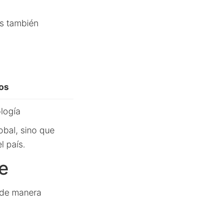
es también
os
logía
obal, sino que
 país.
e
s de manera