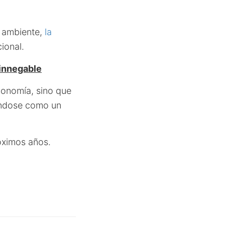
o ambiente,
la
ional.
 innegable
economía, sino que
nándose como un
óximos años.