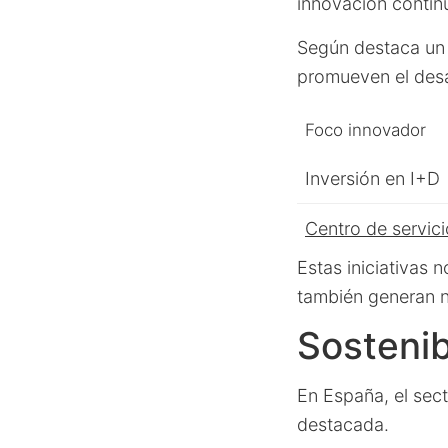
innovación contin
Según destaca un 
promueven el desar
Foco innovador
Inversión en I+D
Centro de servic
Estas iniciativas 
también generan n
Sostenib
En España, el sec
destacada.