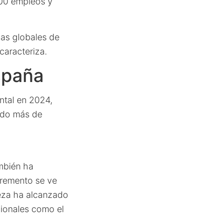
00 empleos y
vas globales de
caracteriza.
spaña
ntal en 2024,
do más de
ambién ha
cremento se ve
leza ha alcanzado
cionales como el