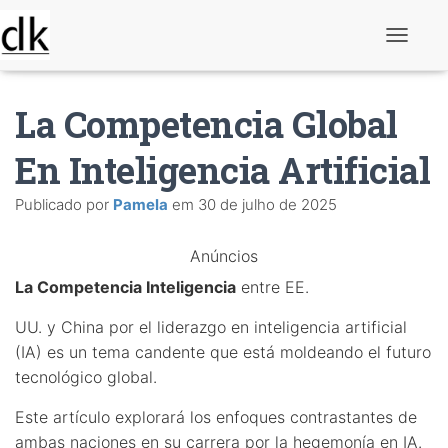
A
l
t
e
La Competencia Global
r
n
a
En Inteligencia Artificial
r
n
Publicado por
Pamela
em
30 de julho de 2025
a
v
e
Anúncios
g
a
La Competencia Inteligencia
entre EE.
ç
ã
o
UU. y China por el liderazgo en inteligencia artificial
(IA) es un tema candente que está moldeando el futuro
tecnológico global.
Este artículo explorará los enfoques contrastantes de
ambas naciones en su carrera por la hegemonía en IA.