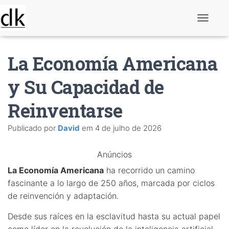
A
l
t
e
La Economía Americana
r
n
a
y Su Capacidad de
r
n
Reinventarse
a
v
e
Publicado por
David
em
4 de julho de 2026
g
a
ç
Anúncios
ã
o
La Economía Americana
ha recorrido un camino
fascinante a lo largo de 250 años, marcada por ciclos
de reinvención y adaptación.
Desde sus raíces en la esclavitud hasta su actual papel
como líder en la revolución de la inteligencia artificial,