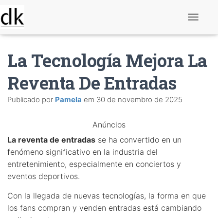
A
l
t
e
La Tecnología Mejora La
r
n
a
Reventa De Entradas
r
n
Publicado por
Pamela
em
30 de novembro de 2025
a
v
e
Anúncios
g
a
La reventa de entradas
se ha convertido en un
ç
ã
fenómeno significativo en la industria del
o
entretenimiento, especialmente en conciertos y
eventos deportivos.
Con la llegada de nuevas tecnologías, la forma en que
los fans compran y venden entradas está cambiando