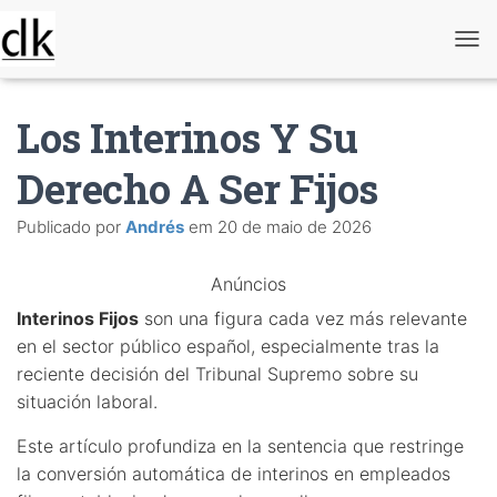
A
l
t
e
Los Interinos Y Su
r
n
a
Derecho A Ser Fijos
r
n
Publicado por
Andrés
em
20 de maio de 2026
a
v
e
Anúncios
g
a
Interinos Fijos
son una figura cada vez más relevante
ç
ã
en el sector público español, especialmente tras la
o
reciente decisión del Tribunal Supremo sobre su
situación laboral.
Este artículo profundiza en la sentencia que restringe
la conversión automática de interinos en empleados