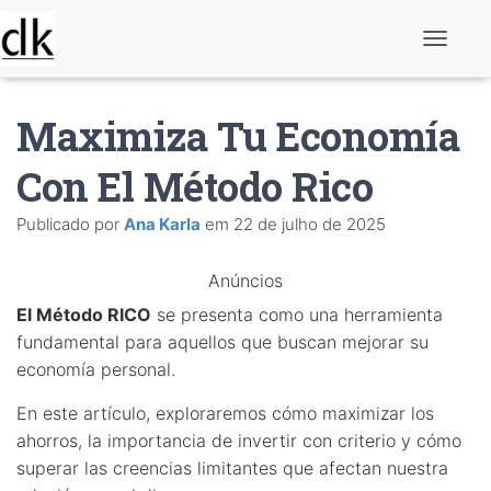
A
l
t
e
Maximiza Tu Economía
r
n
a
Con El Método Rico
r
n
Publicado por
Ana Karla
em
22 de julho de 2025
a
v
e
Anúncios
g
a
El Método RICO
se presenta como una herramienta
ç
ã
fundamental para aquellos que buscan mejorar su
o
economía personal.
En este artículo, exploraremos cómo maximizar los
ahorros, la importancia de invertir con criterio y cómo
superar las creencias limitantes que afectan nuestra