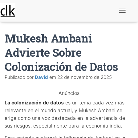
A
l
t
e
Mukesh Ambani
r
n
a
Advierte Sobre
r
n
Colonización de Datos
a
v
e
Publicado por
David
em
22 de novembro de 2025
g
a
ç
Anúncios
ã
o
La colonización de datos
es un tema cada vez más
relevante en el mundo actual, y Mukesh Ambani se
erige como una voz destacada en la advertencia de
sus riesgos, especialmente para la economía india.
Este artículo explorará la influencia de Ambani en la