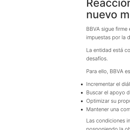
Reacción
nuevo m
BBVA sigue firme e
impuestas por la d
La entidad está c
desafíos.
Para ello, BBVA es
Incrementar el diá
Buscar el apoyo de
Optimizar su propu
Mantener una comu
Las condiciones i
posponiendo la ob