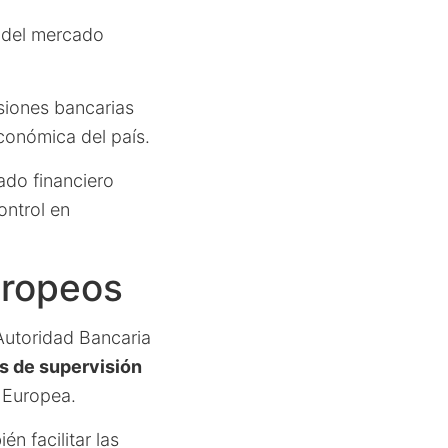
n del mercado
siones bancarias
conómica del país.
cado financiero
ontrol en
uropeos
Autoridad Bancaria
os de supervisión
 Europea.
n facilitar las