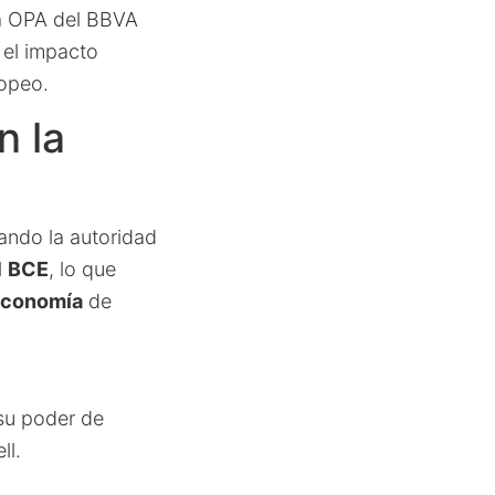
la OPA del BBVA
 el impacto
ropeo.
n la
ando la autoridad
l
BCE
, lo que
 Economía
de
su poder de
ll.