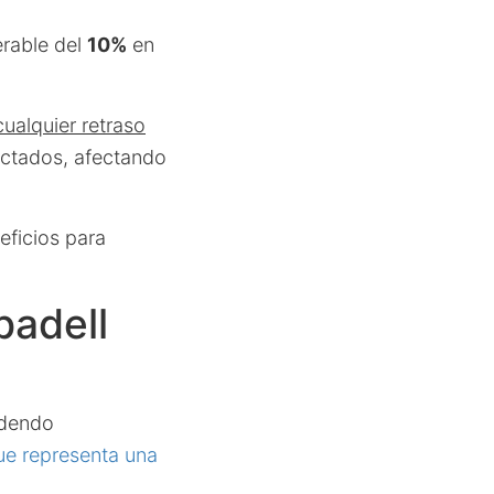
erable del
10%
en
cualquier retraso
ctados, afectando
eficios para
badell
idendo
ue representa una