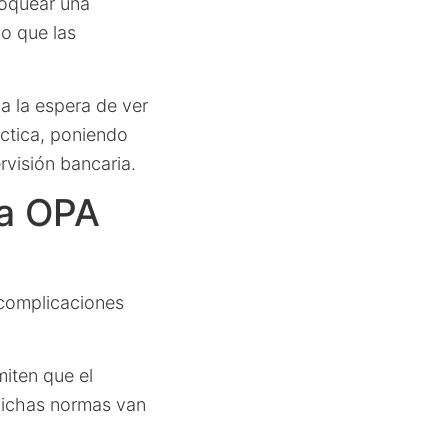
loquear una
do que las
a la espera de ver
áctica, poniendo
rvisión bancaria.
la OPA
complicaciones
iten que el
dichas normas van