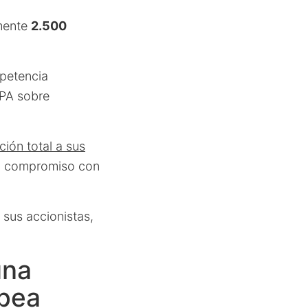
amente
2.500
petencia
OPA sobre
ción total a sus
su compromiso con
 sus accionistas,
una
opea