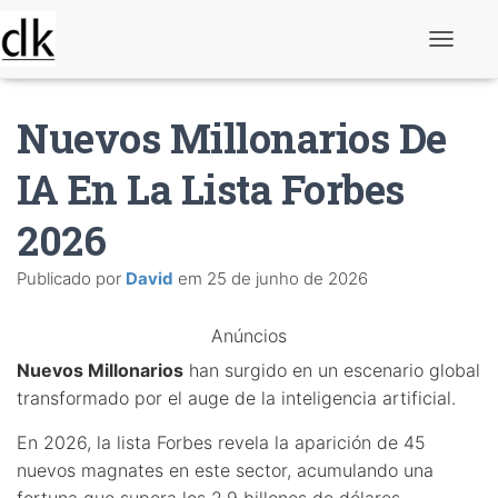
A
l
t
e
Nuevos Millonarios De
r
n
a
IA En La Lista Forbes
r
n
2026
a
v
e
Publicado por
David
em
25 de junho de 2026
g
a
ç
Anúncios
ã
o
Nuevos Millonarios
han surgido en un escenario global
transformado por el auge de la inteligencia artificial.
En 2026, la lista Forbes revela la aparición de 45
nuevos magnates en este sector, acumulando una
fortuna que supera los 2,9 billones de dólares.