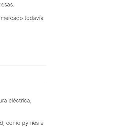
resas.
n mercado todavía
ura eléctrica,
dad, como pymes e