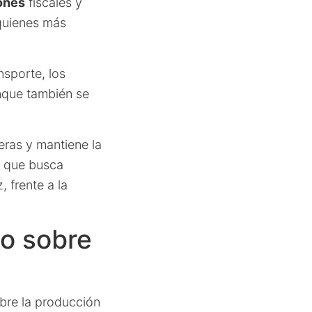
ones
fiscales y
 quienes más
nsporte, los
nque también se
neras y mantiene la
o que busca
 frente a la
to sobre
bre la producción