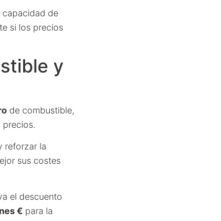
la capacidad de
e si los precios
tible y
ro
de combustible,
 precios.
 reforzar la
ejor sus costes
va el descuento
ones €
para la