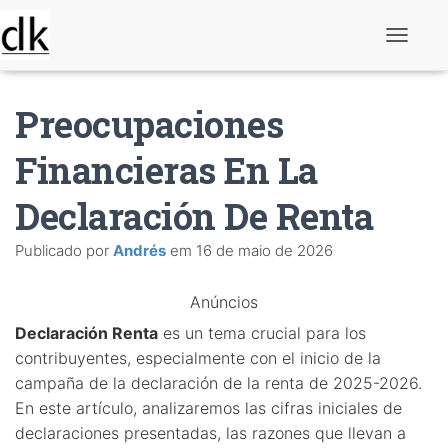
A
l
t
e
Preocupaciones
r
n
a
Financieras En La
r
n
Declaración De Renta
a
v
e
Publicado por
Andrés
em
16 de maio de 2026
g
a
ç
Anúncios
ã
o
Declaración Renta
es un tema crucial para los
contribuyentes, especialmente con el inicio de la
campaña de la declaración de la renta de 2025-2026.
En este artículo, analizaremos las cifras iniciales de
declaraciones presentadas, las razones que llevan a