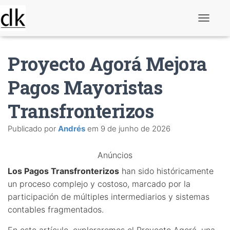
A
l
t
e
Proyecto Agorá Mejora
r
n
a
Pagos Mayoristas
r
n
Transfronterizos
a
v
e
Publicado por
Andrés
em
9 de junho de 2026
g
a
ç
Anúncios
ã
o
Los Pagos Transfronterizos
han sido históricamente
un proceso complejo y costoso, marcado por la
participación de múltiples intermediarios y sistemas
contables fragmentados.
En este artículo, exploraremos el Proyecto Agorá, una