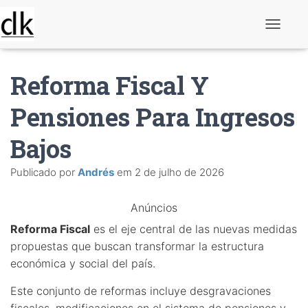
A
l
t
e
Reforma Fiscal Y
r
n
a
Pensiones Para Ingresos
r
n
Bajos
a
v
e
Publicado por
Andrés
em
2 de julho de 2026
g
a
ç
Anúncios
ã
o
Reforma Fiscal
es el eje central de las nuevas medidas
propuestas que buscan transformar la estructura
económica y social del país.
Este conjunto de reformas incluye desgravaciones
fiscales, modificaciones en el sistema de pensiones y