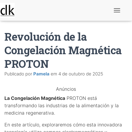
A
l
t
e
Revolución de la
r
n
a
Congelación Magnética
r
n
PROTON
a
v
e
Publicado por
Pamela
em
4 de outubro de 2025
g
a
ç
Anúncios
ã
o
La Congelación Magnética
PROTON está
transformando las industrias de la alimentación y la
medicina regenerativa.
En este artículo, exploraremos cómo esta innovadora
tecnología utiliza campos electromagnéticos y