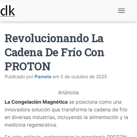
A
l
t
e
Revolucionando La
r
n
a
Cadena De Frío Con
r
n
PROTON
a
v
e
Publicado por
Pamela
em
5 de outubro de 2025
g
a
ç
Anúncios
ã
o
La Congelación Magnética
se posiciona como una
innovadora solución que transforma la cadena de frío
en diversas industrias, incluyendo la alimentación y la
medicina regenerativa.
En este artículo, exploraremos la tecnología PROTON,