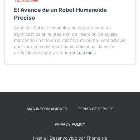
TECNOLOGÍA
El Avance de un Robot Humanoide
Preciso
Anúncios Robot Humanoide ha logrado avances
significativos en la precisión de inserción de agujas,
marcando un hito en la robótica moderna. Este artículo
analizará cómo la coordinación bimanual, la visión
artificial avanzada y el control
Leia mais
MAS INFORMACIONES
TERMS OF SERVICE
PRIVACY POLICY
Hestia | Desenvolvido por
ThemeIsle