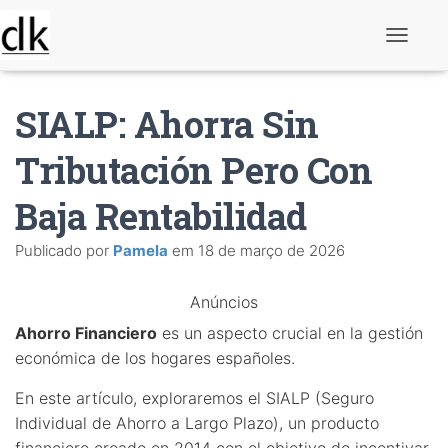
A
l
t
e
SIALP: Ahorra Sin
r
n
a
Tributación Pero Con
r
n
Baja Rentabilidad
a
v
e
Publicado por
Pamela
em
18 de março de 2026
g
a
ç
Anúncios
ã
o
Ahorro Financiero
es un aspecto crucial en la gestión
económica de los hogares españoles.
En este artículo, exploraremos el SIALP (Seguro
Individual de Ahorro a Largo Plazo), un producto
financiero creado en 2014 con el objetivo de incentivar