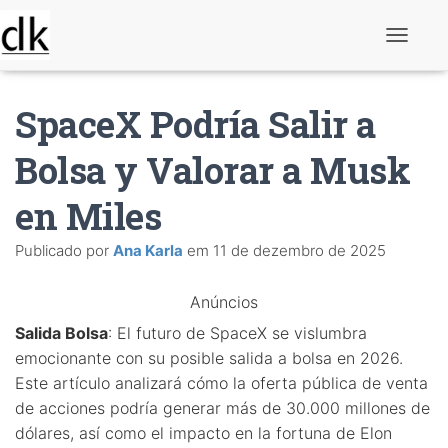
A
l
t
e
SpaceX Podría Salir a
r
n
a
Bolsa y Valorar a Musk
r
n
en Miles
a
v
e
Publicado por
Ana Karla
em
11 de dezembro de 2025
g
a
ç
Anúncios
ã
o
Salida Bolsa
: El futuro de SpaceX se vislumbra
emocionante con su posible salida a bolsa en 2026.
Este artículo analizará cómo la oferta pública de venta
de acciones podría generar más de 30.000 millones de
dólares, así como el impacto en la fortuna de Elon