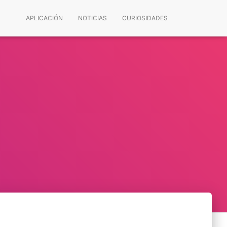
APLICACIÓN
NOTICIAS
CURIOSIDADES