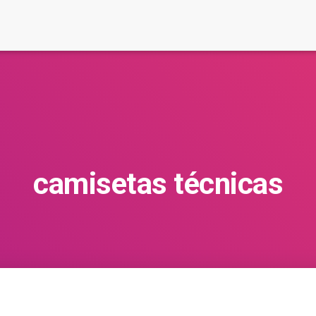
camisetas técnicas