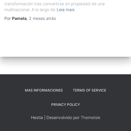
transformación tras convertirse en propiedad de una
multinacional. A lo largo de
Leia mais
Por
Pamela
,
2 meses
atrás
MAS INFORMACIONES
TERMS OF SERVICE
PRIVACY POLICY
Hestia | Desenvolvido por
ThemeIsle