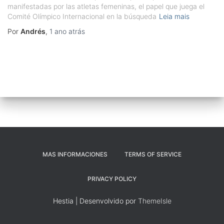
manifestadas por las atletas femeninas, el papel que juega el
Comité Olímpico Internacional en la búsqueda
Leia mais
Por
Andrés
,
1 ano
atrás
MAS INFORMACIONES
TERMS OF SERVICE
PRIVACY POLICY
Hestia | Desenvolvido por
ThemeIsle