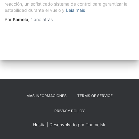
reacción, un sofisticado sistema de control para garantizar la
estabilidad durante el vuelo y
Leia mais
Por
Pamela
,
1 ano
atrás
MAS INFORMACIONES
TERMS OF SERVICE
PRIVACY POLICY
Hestia | Desenvolvido por
ThemeIsle