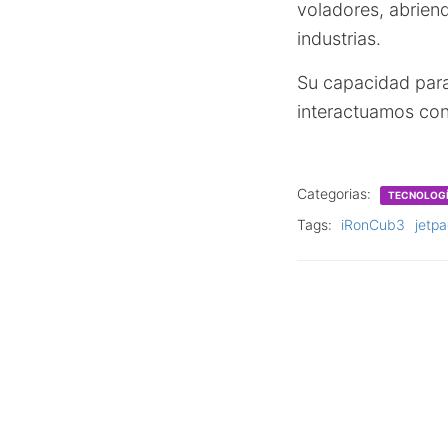
voladores, abriend
industrias.
Su capacidad para
interactuamos con 
Categorias:
TECNOLOG
Tags:
iRonCub3
jetp