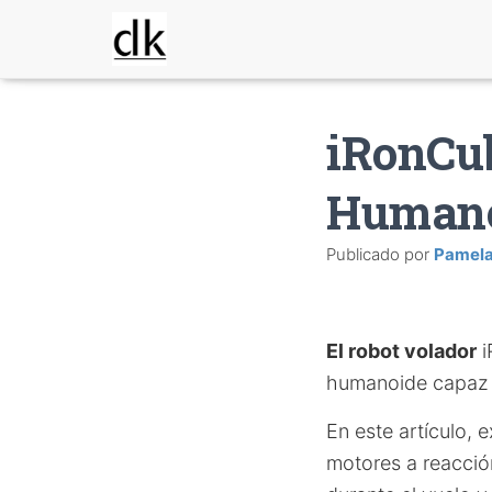
iRonCub
Humano
Publicado por
Pamel
El robot volador
i
humanoide capaz d
En este artículo,
motores a reacción