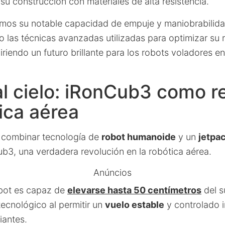
 su construcción con materiales de alta resistencia.
mos su notable capacidad de empuje y maniobrabilid
o las técnicas avanzadas utilizadas para optimizar su 
riendo un futuro brillante para los robots voladores e
 al cielo: iRonCub3 como r
ica aérea
e combinar tecnología de
robot humanoide
y un
jetpa
ub3, una verdadera revolución en la robótica aérea.
Anúncios
obot es capaz de
elevarse hasta 50 centímetros
del s
tecnológico al permitir un
vuelo estable
y controlado i
iantes.