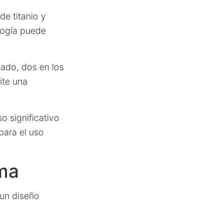
e titanio y
logía puede
ado, dos en los
ite una
o significativo
para el uso
ema
un diseño