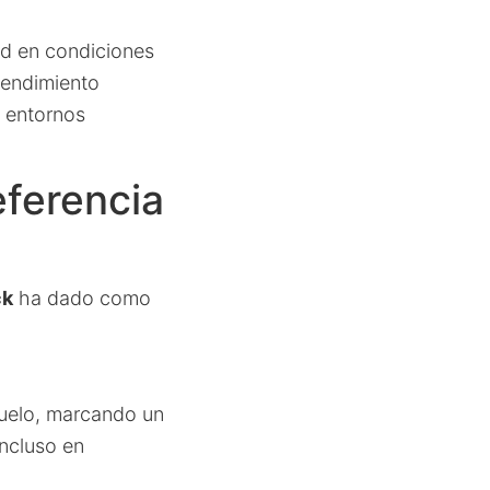
ad en condiciones
rendimiento
n entornos
eferencia
ck
ha dado como
uelo, marcando un
ncluso en