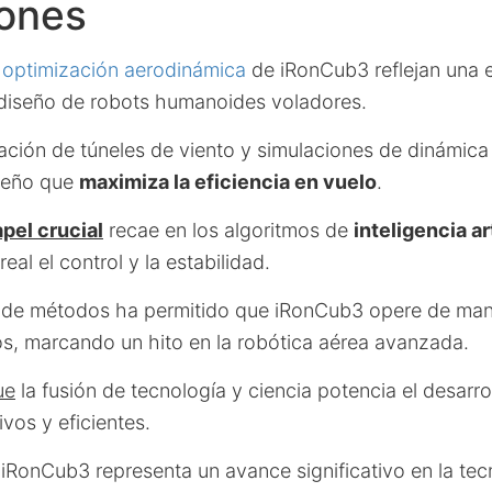
iones
a
optimización aerodinámica
de iRonCub3 reflejan una 
l diseño de robots humanoides voladores.
ación de túneles de viento y simulaciones de dinámica 
seño que
maximiza la eficiencia en vuelo
.
pel crucial
recae en los algoritmos de
inteligencia art
eal el control y la estabilidad.
 de métodos ha permitido que iRonCub3 opere de mane
s, marcando un hito en la robótica aérea avanzada.
ue
la fusión de tecnología y ciencia potencia el desarro
vos y eficientes.
l iRonCub3 representa un avance significativo en la te