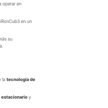
a operar en
l iRonCub3 en un
más su
a.
e la
tecnología de
 estacionario
y