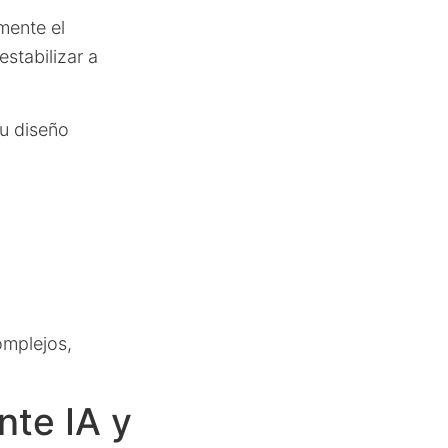
mente el
stabilizar a
su diseño
omplejos,
nte IA y