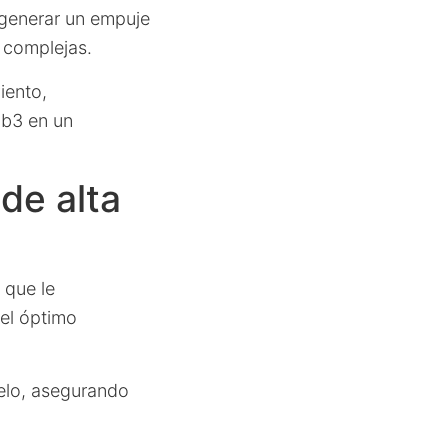
 generar un empuje
 complejas.
iento,
Cub3 en un
de alta
 que le
 el óptimo
uelo, asegurando