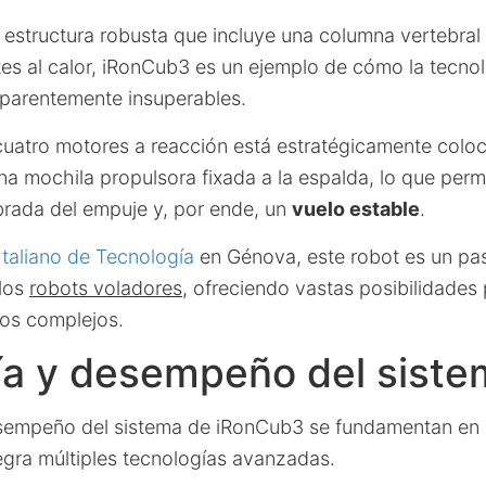
estructura robusta que incluye una columna vertebral d
ntes al calor, iRonCub3 es un ejemplo de cómo la tecno
aparentemente insuperables.
uatro motores a reacción está estratégicamente coloc
a mochila propulsora fixada a la espalda, lo que perm
ibrada del empuje y, por ende, un
vuelo estable
.
 Italiano de Tecnología
en Génova, este robot es un pas
 los
robots voladores
, ofreciendo vastas posibilidades 
os complejos.
ía y desempeño del sist
esempeño del sistema de iRonCub3 se fundamentan en 
egra múltiples tecnologías avanzadas.