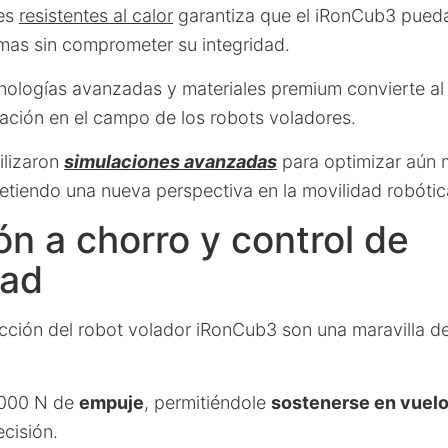
les
resistentes al calor
garantiza que el iRonCub3 pued
mas sin comprometer su integridad.
cnologías avanzadas y materiales premium convierte a
vación en el campo de los robots voladores.
ilizaron
simulaciones avanzadas
para optimizar aún 
etiendo una nueva perspectiva en la movilidad robótic
ón a chorro y control de
dad
cción del robot volador iRonCub3 son una maravilla d
1000 N de
empuje
, permitiéndole
sostenerse en vuelo
cisión.