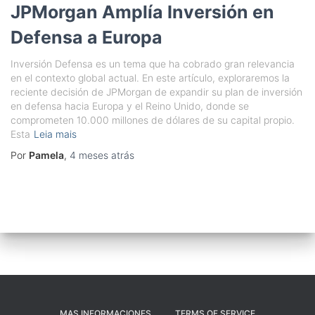
JPMorgan Amplía Inversión en
Defensa a Europa
Inversión Defensa es un tema que ha cobrado gran relevancia
en el contexto global actual. En este artículo, exploraremos la
reciente decisión de JPMorgan de expandir su plan de inversión
en defensa hacia Europa y el Reino Unido, donde se
comprometen 10.000 millones de dólares de su capital propio.
Esta
Leia mais
Por
Pamela
,
4 meses
atrás
MAS INFORMACIONES
TERMS OF SERVICE