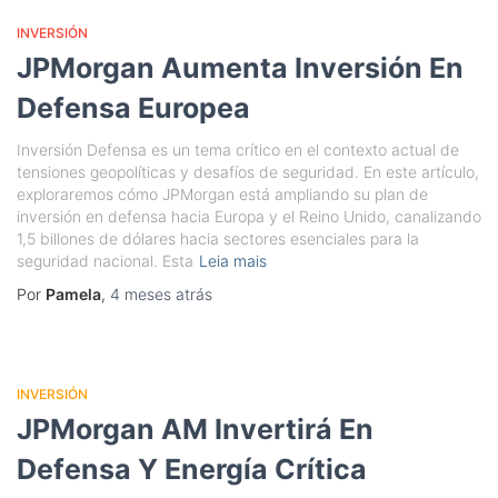
INVERSIÓN
JPMorgan Aumenta Inversión En
Defensa Europea
Inversión Defensa es un tema crítico en el contexto actual de
tensiones geopolíticas y desafíos de seguridad. En este artículo,
exploraremos cómo JPMorgan está ampliando su plan de
inversión en defensa hacia Europa y el Reino Unido, canalizando
1,5 billones de dólares hacia sectores esenciales para la
seguridad nacional. Esta
Leia mais
Por
Pamela
,
4 meses
atrás
INVERSIÓN
JPMorgan AM Invertirá En
Defensa Y Energía Crítica