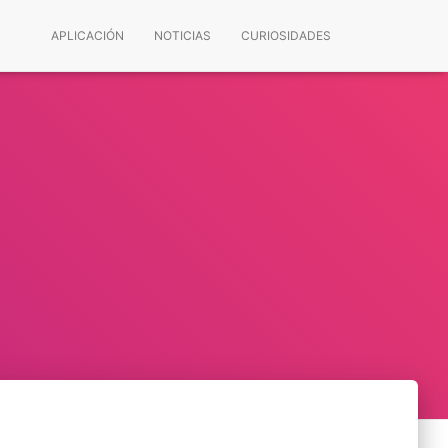
APLICACIÓN
NOTICIAS
CURIOSIDADES