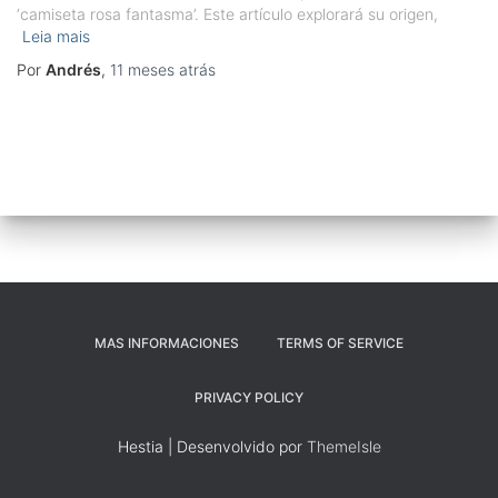
‘camiseta rosa fantasma’. Este artículo explorará su origen,
Leia mais
Por
Andrés
,
11 meses
atrás
MAS INFORMACIONES
TERMS OF SERVICE
PRIVACY POLICY
Hestia | Desenvolvido por
ThemeIsle