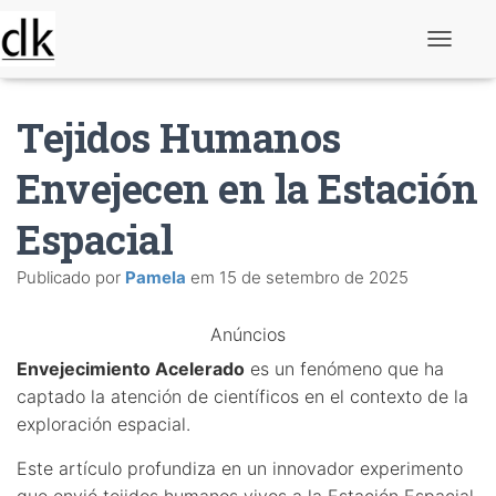
A
l
t
e
Tejidos Humanos
r
n
a
Envejecen en la Estación
r
n
Espacial
a
v
e
Publicado por
Pamela
em
15 de setembro de 2025
g
a
ç
Anúncios
ã
o
Envejecimiento Acelerado
es un fenómeno que ha
captado la atención de científicos en el contexto de la
exploración espacial.
Este artículo profundiza en un innovador experimento
que envió tejidos humanos vivos a la Estación Espacial