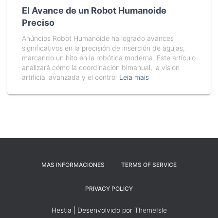
El Avance de un Robot Humanoide
Preciso
Anúncios Robot Humanoide ha logrado avances
significativos en la precisión de inserción de agujas,
marcando un hito en la robótica moderna. Este artículo
analizará cómo la coordinación bimanual, la visión
artificial avanzada y el control
Leia mais
MAS INFORMACIONES
TERMS OF SERVICE
PRIVACY POLICY
Hestia | Desenvolvido por
ThemeIsle