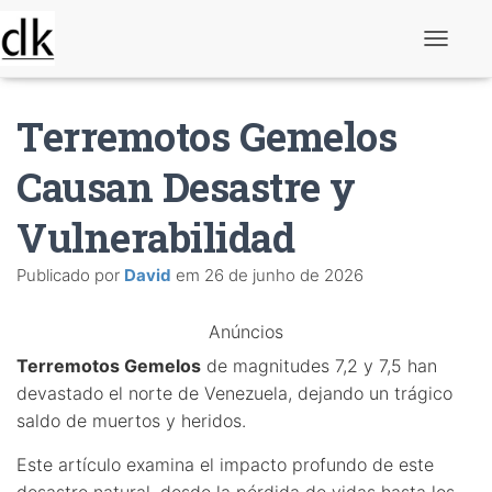
A
l
t
e
Terremotos Gemelos
r
n
a
Causan Desastre y
r
n
Vulnerabilidad
a
v
e
Publicado por
David
em
26 de junho de 2026
g
a
ç
Anúncios
ã
o
Terremotos Gemelos
de magnitudes 7,2 y 7,5 han
devastado el norte de Venezuela, dejando un trágico
saldo de muertos y heridos.
Este artículo examina el impacto profundo de este
desastre natural, desde la pérdida de vidas hasta los