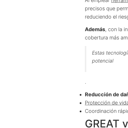
Al emplear
herram
precisos que perm
reduciendo el ries
Además
, con la 
cobertura más amp
Estas tecnologí
potencial
.
Reducción de da
Protección de vi
Coordinación rápi
GREAT v1