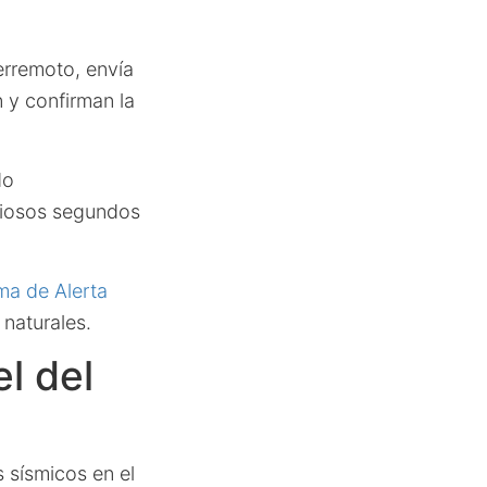
erremoto, envía
n y confirman la
do
aliosos segundos
ma de Alerta
 naturales.
l del
 sísmicos en el