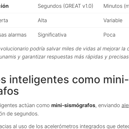
ción
Segundos (GREAT v1.0)
Minutos (m
erta
Alta
Variable
sas alarmas
Significativa
Poca
volucionario podría salvar miles de vidas al mejorar la
unamis y garantizar respuestas más rápidas y precisas
s inteligentes como mini-
afos
eligentes actúan como
mini-sismógrafos
, enviando
ale
ón de segundos.
acias al uso de los acelerómetros integrados que dete