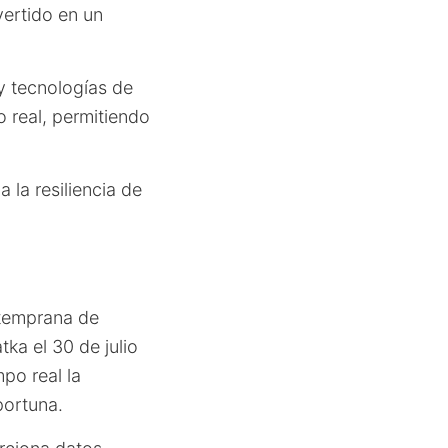
vertido en un
y tecnologías de
o real, permitiendo
 la resiliencia de
 temprana de
ka el 30 de julio
po real la
portuna.