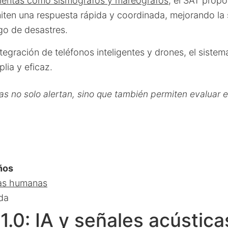
ientas como sismógrafos y mareógrafos
, el SAT prop
iten una respuesta rápida y coordinada, mejorando la
go de desastres.
integración de teléfonos inteligentes y drones, el siste
lia y eficaz.
as no solo alertan, sino que también permiten evaluar 
ños
das humanas
da
.0: IA y señales acústica