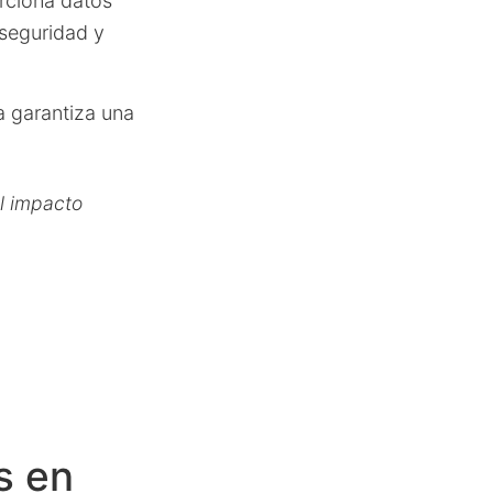
orciona datos
 seguridad y
ma garantiza una
el impacto
s en