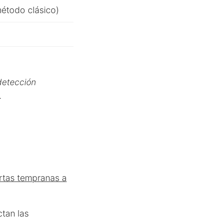
étodo clásico)
 detección
.
rtas tempranas a
ctan las