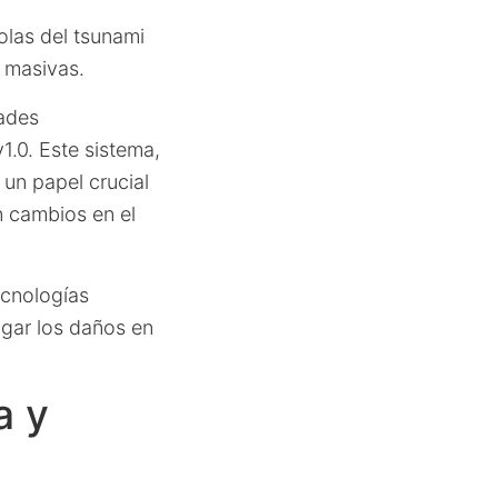
olas del tsunami
masivas.
dades
.0. Este sistema,
ó un papel crucial
 cambios en el
ecnologías
igar los daños en
a y