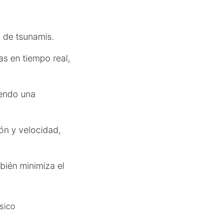
a de tsunamis.
as en tiempo real,
iendo una
ón y velocidad,
bién minimiza el
sico