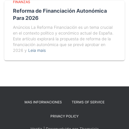
FINANZAS
Reforma de Financiación Autonómica
Para 2026
Anúncios La Reforma Financiación es un tema crucial
en el contexto político y económico actual de España.
Este artículo explorará la propuesta de reforma de la
financiación autonómica que se prevé aprobar en
2026 y
Leia mais
MAS INFORMACIONES
TERMS OF SERVICE
PRIVACY POLICY
Hestia | Desenvolvido por
ThemeIsle