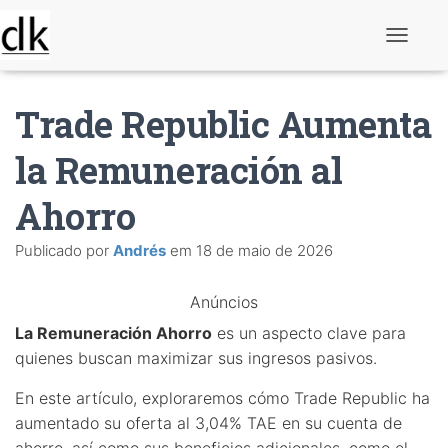
A
l
t
e
Trade Republic Aumenta
r
n
a
la Remuneración al
r
n
Ahorro
a
v
e
Publicado por
Andrés
em
18 de maio de 2026
g
a
ç
Anúncios
ã
o
La Remuneración Ahorro
es un aspecto clave para
quienes buscan maximizar sus ingresos pasivos.
En este artículo, exploraremos cómo Trade Republic ha
aumentado su oferta al 3,04% TAE en su cuenta de
ahorro, así como sus beneficios adicionales, como el