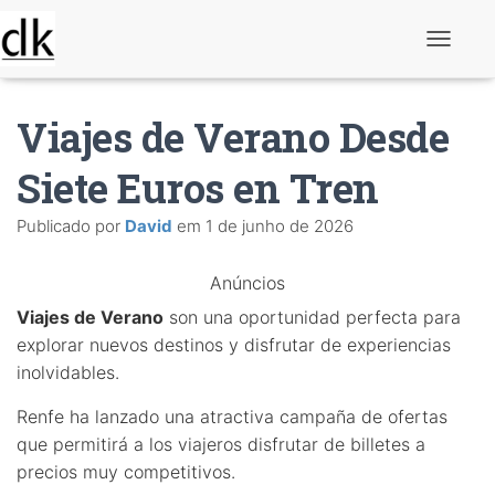
A
l
t
e
Viajes de Verano Desde
r
n
a
Siete Euros en Tren
r
n
Publicado por
David
em
1 de junho de 2026
a
v
e
Anúncios
g
a
Viajes de Verano
son una oportunidad perfecta para
ç
ã
explorar nuevos destinos y disfrutar de experiencias
o
inolvidables.
Renfe ha lanzado una atractiva campaña de ofertas
que permitirá a los viajeros disfrutar de billetes a
precios muy competitivos.