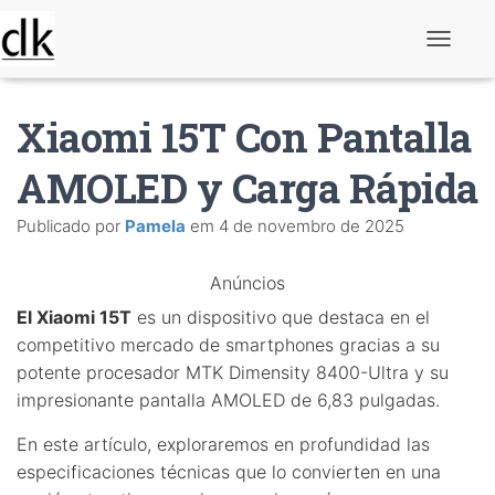
A
l
t
e
Xiaomi 15T Con Pantalla
r
n
a
AMOLED y Carga Rápida
r
n
Publicado por
Pamela
em
4 de novembro de 2025
a
v
e
Anúncios
g
a
El Xiaomi 15T
es un dispositivo que destaca en el
ç
ã
competitivo mercado de smartphones gracias a su
o
potente procesador MTK Dimensity 8400-Ultra y su
impresionante pantalla AMOLED de 6,83 pulgadas.
En este artículo, exploraremos en profundidad las
especificaciones técnicas que lo convierten en una