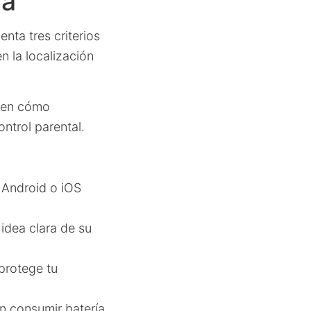
da
enta tres criterios
n la localización
s en cómo
ntrol parental.
 Android o iOS
 idea clara de su
 protege tu
en consumir batería