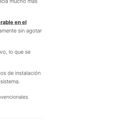
encia mucho más
rable en el
damente sin agotar
vo, lo que se
os de instalación
 sistema.
nvencionales