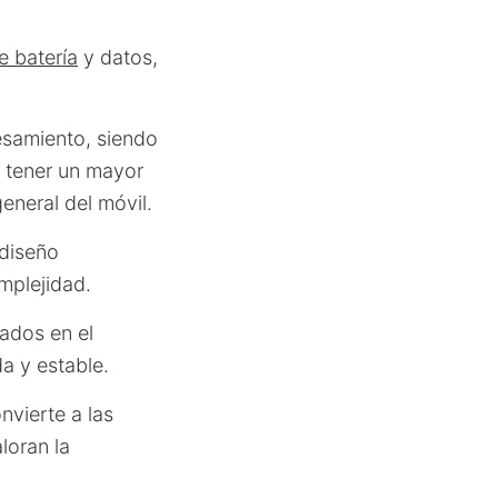
e batería
y datos,
samiento, siendo
o tener un mayor
general del móvil.
 diseño
mplejidad.
ados en el
a y estable.
vierte a las
loran la