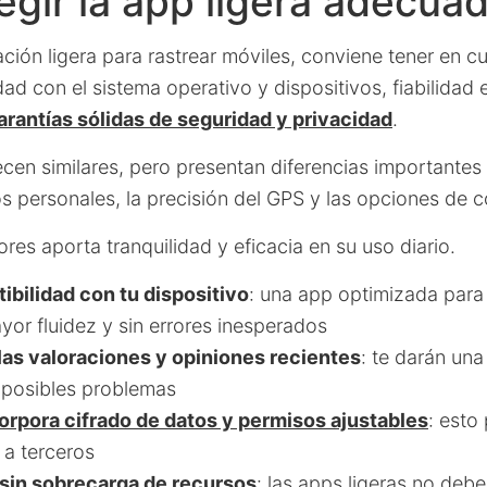
gir la app ligera adecua
ación ligera para rastrear móviles, conviene tener en cu
dad con el sistema operativo y dispositivos, fiabilidad e
arantías sólidas de seguridad y privacidad
.
en similares, pero presentan diferencias importante
s personales, la precisión del GPS y las opciones de co
ores aporta tranquilidad y eficacia en su uso diario.
tibilidad con tu dispositivo
: una app optimizada para
or fluidez y sin errores inesperados
as valoraciones y opiniones recientes
: te darán una
 posibles problemas
orpora cifrado de datos y permisos ajustables
: esto
 a terceros
sin sobrecarga de recursos
: las apps ligeras no deb