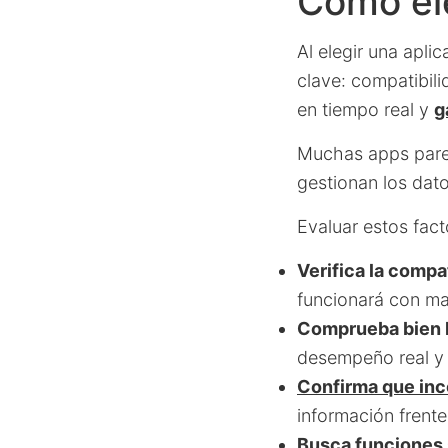
Cómo ele
Al elegir una aplic
clave: compatibili
en tiempo real y
g
Muchas apps parec
gestionan los dato
Evaluar estos fact
Verifica la compa
funcionará con may
Comprueba bien l
desempeño real y
Confirma que inc
información frente
Busca funciones 