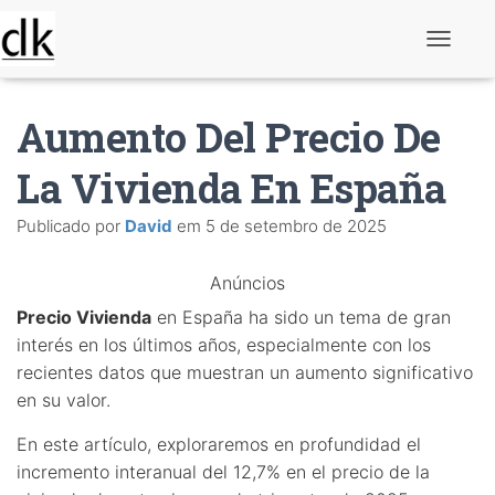
A
l
t
e
Aumento Del Precio De
r
n
a
La Vivienda En España
r
n
Publicado por
David
em
5 de setembro de 2025
a
v
e
Anúncios
g
a
Precio Vivienda
en España ha sido un tema de gran
ç
ã
interés en los últimos años, especialmente con los
o
recientes datos que muestran un aumento significativo
en su valor.
En este artículo, exploraremos en profundidad el
incremento interanual del 12,7% en el precio de la