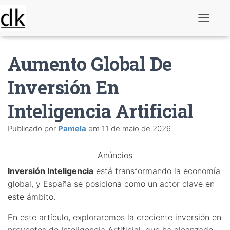
A
l
t
e
Aumento Global De
r
n
a
Inversión En
r
n
Inteligencia Artificial
a
v
e
Publicado por
Pamela
em
11 de maio de 2026
g
a
ç
Anúncios
ã
o
Inversión Inteligencia
está transformando la economía
global, y España se posiciona como un actor clave en
este ámbito.
En este artículo, exploraremos la creciente inversión en
proyectos de Inteligencia Artificial, que ha alcanzado