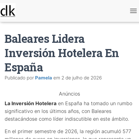
A
l
t
e
Baleares Lidera
r
n
a
Inversión Hotelera En
r
n
España
a
v
e
Publicado por
Pamela
em
2 de julho de 2026
g
a
ç
Anúncios
ã
o
La Inversión Hotelera
en España ha tomado un rumbo
significativo en los últimos años, con Baleares
destacándose como líder indiscutible en este ámbito.
En el primer semestre de 2026, la región acumuló 577
millones de euros en inversiones, lo que representa un