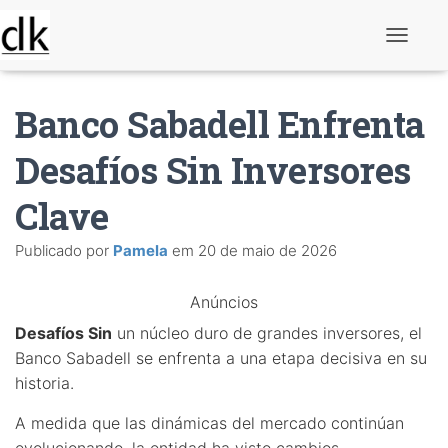
A
l
t
e
Banco Sabadell Enfrenta
r
n
a
Desafíos Sin Inversores
r
n
Clave
a
v
e
Publicado por
Pamela
em
20 de maio de 2026
g
a
ç
Anúncios
ã
o
Desafíos Sin
un núcleo duro de grandes inversores, el
Banco Sabadell se enfrenta a una etapa decisiva en su
historia.
A medida que las dinámicas del mercado continúan
evolucionando, la entidad ha visto cambios