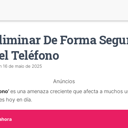
iminar De Forma Segur
el Teléfono
m
16 de maio de 2025
Anúncios
fono’
es una amenaza creciente que afecta a muchos u
es hoy en día.
 ahora