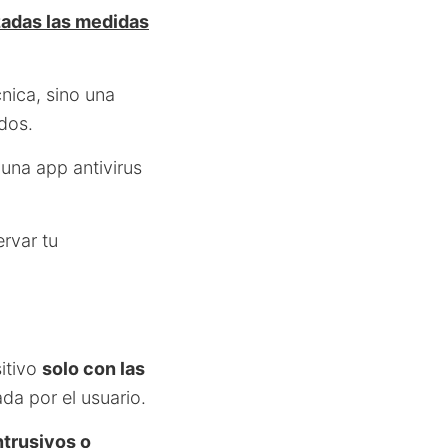
zadas las medidas
nica, sino una
ados.
o una app antivirus
rvar tu
sitivo
solo con las
da por el usuario.
ntrusivos o