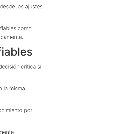
desde los ajustes
nfiables como
ticamente.
fiables
ecisión crítica si
n la misma
ocimiento por
mente