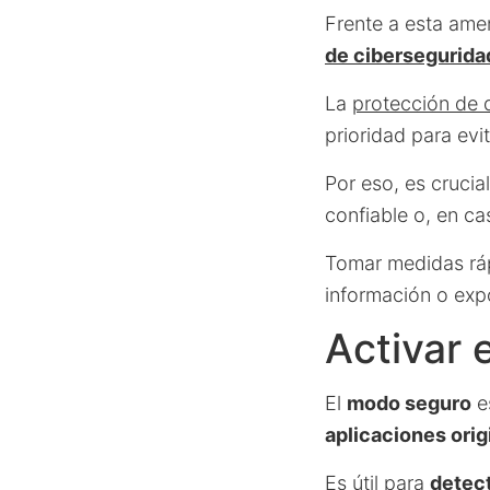
Frente a esta amen
de cibersegurida
La
protección de 
prioridad para evi
Por eso, es crucia
confiable o, en ca
Tomar medidas ráp
información o exp
Activar 
El
modo seguro
es
aplicaciones orig
Es útil para
detect