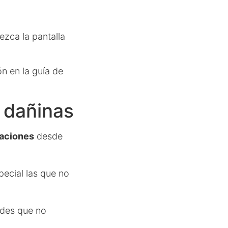
zca la pantalla
n en la guía de
s dañinas
caciones
desde
pecial las que no
ades que no