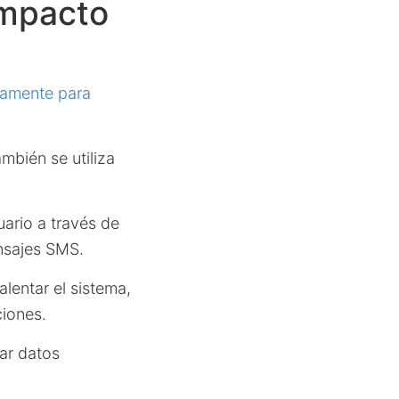
impacto
camente para
mbién se utiliza
ario a través de
nsajes SMS.
lentar el sistema,
ciones.
ar datos