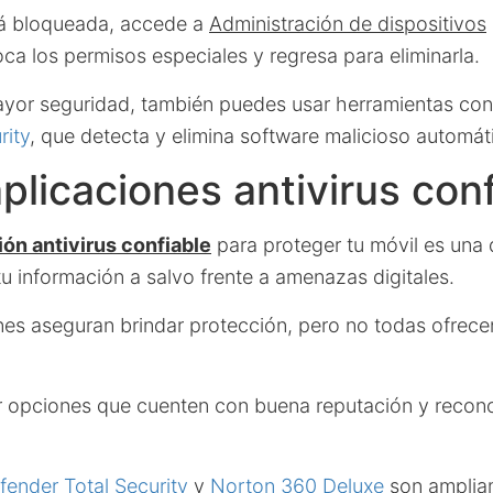
tá bloqueada, accede a
Administración de dispositivos
ca los permisos especiales y regresa para eliminarla.
ayor seguridad, también puedes usar herramientas co
rity
, que detecta y elimina software malicioso automá
 aplicaciones antivirus con
ión antivirus confiable
para proteger tu móvil es una d
u información a salvo frente a amenazas digitales.
es aseguran brindar protección, pero no todas ofrece
r opciones que cuenten con buena reputación y recon
fender Total Security
y
Norton 360 Deluxe
son amplia