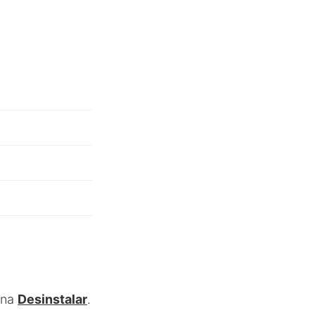
n
ona
Desinstalar
.