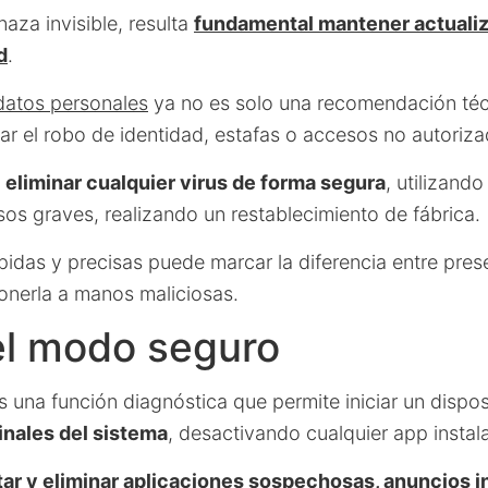
aza invisible, resulta
fundamental mantener actuali
d
.
datos personales
ya no es solo una recomendación téc
tar el robo de identidad, estafas o accesos no autoriz
l
eliminar cualquier virus de forma segura
, utilizand
sos graves, realizando un restablecimiento de fábrica.
idas y precisas puede marcar la diferencia entre prese
onerla a manos maliciosas.
el modo seguro
 una función diagnóstica que permite iniciar un dispo
inales del sistema
, desactivando cualquier app instala
ar y eliminar aplicaciones sospechosas, anuncios i