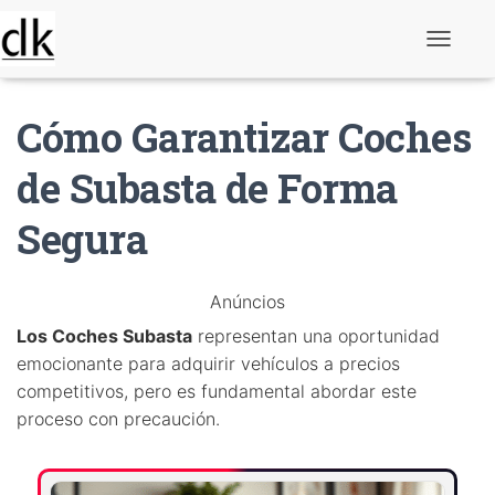
A
l
t
e
Cómo Garantizar Coches
r
n
a
de Subasta de Forma
r
n
Segura
a
v
e
g
Anúncios
a
ç
Los Coches Subasta
representan una oportunidad
ã
o
emocionante para adquirir vehículos a precios
competitivos, pero es fundamental abordar este
proceso con precaución.