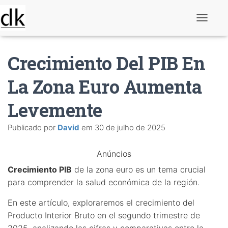
A
l
t
e
Crecimiento Del PIB En
r
n
a
La Zona Euro Aumenta
r
n
Levemente
a
v
e
Publicado por
David
em
30 de julho de 2025
g
a
ç
Anúncios
ã
o
Crecimiento PIB
de la zona euro es un tema crucial
para comprender la salud económica de la región.
En este artículo, exploraremos el crecimiento del
Producto Interior Bruto en el segundo trimestre de
2025, analizando las cifras y comparativas entre la