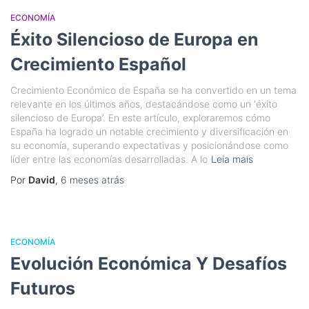
ECONOMÍA
Éxito Silencioso de Europa en
Crecimiento Español
Crecimiento Económico de España se ha convertido en un tema
relevante en los últimos años, destacándose como un ‘éxito
silencioso de Europa’. En este artículo, exploraremos cómo
España ha logrado un notable crecimiento y diversificación en
su economía, superando expectativas y posicionándose como
líder entre las economías desarrolladas. A lo
Leia mais
Por
David
,
6 meses
atrás
ECONOMÍA
Evolución Económica Y Desafíos
Futuros