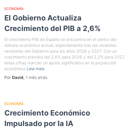
ECONOMÍA
El Gobierno Actualiza
Crecimiento del PIB a 2,6%
El crecimiento PIB de España se encuentra en el centro del
debate económico actual, especialmente tras las recientes
revisiones del Gobierno para los años 2026 y 2027. Con un
crecimiento previsto del 2,6% para 2026 y del 2,2% para 2027,
estas cifras marcan un ajuste significativo en la proyección
económica
Leia mais
Por
David
,
1 mês
atrás
ECONOMÍA
Crecimiento Económico
Impulsado por la IA